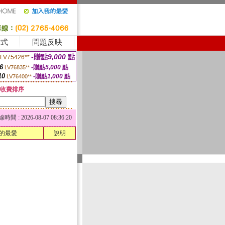
方式
問題反映
-贈點
9,000
點
LV75426**
6
-贈點
5,000
點
LV76835**
10
-贈點
1,000
點
LV76400**
收費排序
 : 2026-08-07 08:36:20
的最愛
說明