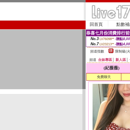
回首頁
點數補
恭喜七月份消費排行前
No.3
-贈點
8,0
LV76098**
No.7
-贈點
4,0
LV23213**
頻道指數
限制級(火
頻道
台妹專區
│
新人區
│
(紀薇薇)
免費聊天