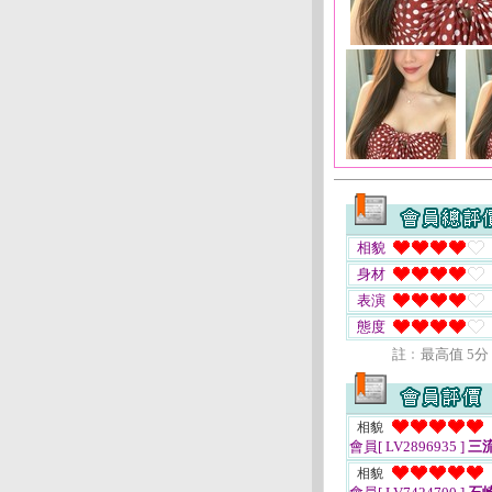
相貌
身材
表演
態度
註﹕最高值 5分
相貌
會員[ LV2896935 ]
三
相貌