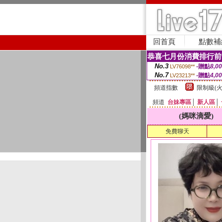
回首頁
點數補
恭喜七月份消費排行前
No.3
-贈點
8,0
LV76098**
No.7
-贈點
4,0
LV23213**
頻道指數
限制級(火
頻道
台妹專區
│
新人區
│
(媽咪滴愛)
免費聊天