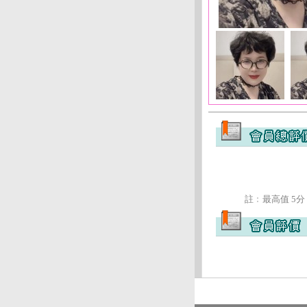
註﹕最高值 5分