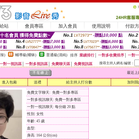
給站
會員專區
加入會員
使用說明
付款
十名會員 獲得免費點數~
No.1
-贈點
10,000
點
No.2
LV72973**
No.4
No.5
No.
00
點
-贈點
7,000
點
-贈點
6,000
點
LV52777**
LV77023**
No.8
No.8
No.
00
點
-贈點
3,000
點
-贈點
3,000
點
LV70847**
LV75677**
辣)
輔導級(曖昧)
普通級(清純)
排序
業績排行
│
一對多收費排序
│
一對一
搜尋主持人網名/編號：
一對一視訊區
│
一對多視訊區
│
免費聊天區
│
免費視訊區
最近上線時間
進入包廂
送禮
給主持人打分數
加到我
免費文字聊天: 免費一對多專區
一對多視訊聊天: 免費一對多專區
一對一視訊聊天: 每分鐘 20 點
性別: 女性
年齡: 45 歲
血型:
身高: 164 公分(cm)