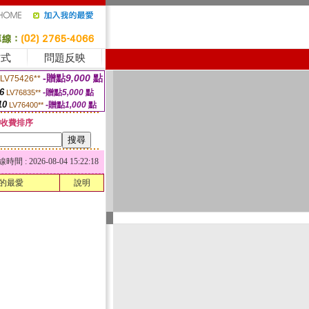
方式
問題反映
-贈點
9,000
點
LV75426**
6
-贈點
5,000
點
LV76835**
10
-贈點
1,000
點
LV76400**
收費排序
 : 2026-08-04 15:22:18
的最愛
說明