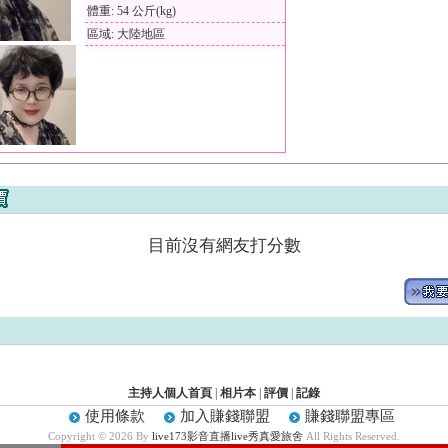
體重: 54 公斤(kg)
區域: 大陸地區
目前沒有網友打分數
主持人個人首頁
|
相片本
|
評價
|
記錄
使用條款
加入賺錢聯盟
賺錢聯盟專區
Copyright © 2026 By
live173影音直播live秀真愛旅舍
All Rights Reserved.