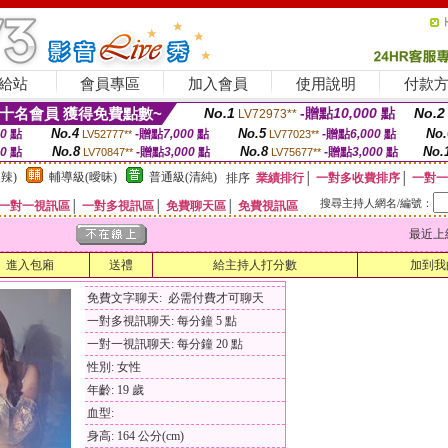
給站
會員專區
加入會員
使用說明
付款
十名會員 獲得免費點數~
No.1
-贈點
10,000
點
No.2
LV72973**
No.4
No.5
No.
00
點
-贈點
7,000
點
-贈點
6,000
點
LV52777**
LV77023**
No.8
No.8
No.
00
點
-贈點
3,000
點
-贈點
3,000
點
LV70847**
LV75677**
辣)
輔導級(曖昧)
普通級(清純)
排序
業績排行
│
一對多收費排序
│
一對一
搜尋主持人網名/編號：
一對一視訊區
│
一對多視訊區
│
免費聊天區
│
免費視訊區
最近上線時間
進入包廂
送禮
給主持人打分數
加到我
免費文字聊天: 必需付費才可聊天
一對多視訊聊天: 每分鐘 5 點
一對一視訊聊天: 每分鐘 20 點
性別: 女性
年齡: 19 歲
血型:
身高: 164 公分(cm)