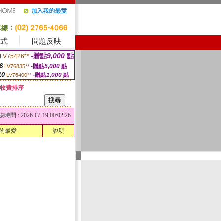
方式
問題反映
-贈點
9,000
點
LV75426**
6
-贈點
5,000
點
LV76835**
10
-贈點
1,000
點
LV76400**
收費排序
 : 2026-07-19 00:02:26
的最愛
說明