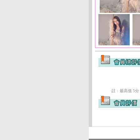
註﹕最高值 5分