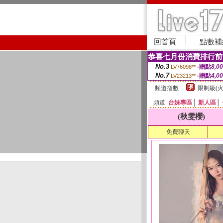
回首頁
點數補
恭喜七月份消費排行前
No.3
-贈點
8,0
LV76098**
No.7
-贈點
4,0
LV23213**
頻道指數
限制級(火
頻道
台妹專區
│
新人區
│
(秋雯櫻)
免費聊天