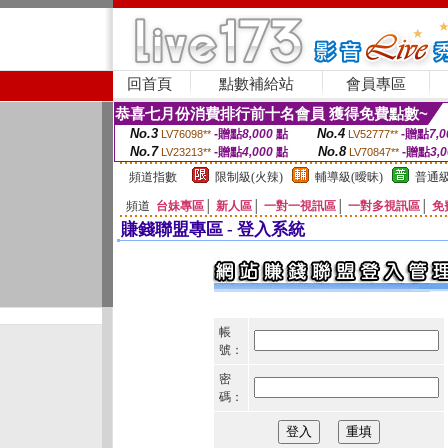
回首頁
點數補給站
會員專區
恭喜七月份消費排行前十名會員 獲得免費點數~
No.3
No.4
-贈點
8,000
點
-贈點
7,0
LV76098**
LV52777**
No.7
No.8
-贈點
4,000
點
-贈點
3,
LV23213**
LV70847**
頻道指數
限制級(火辣)
輔導級(曖昧)
普通級
頻道
台妹專區
│
新人區
│
一對一視訊區
│
一對多視訊區
│
免
賺錢聯盟專區 - 登入系統
帳
號：
密
碼：